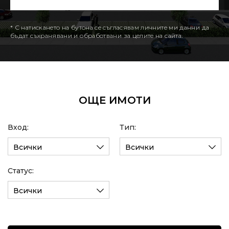
* С натискането на бутона се съгласявам личните ми данни да
бъдат съхранявани и обработвани за целите на сайта.
ОЩЕ ИМОТИ
Вход:
Тип:
Всички
Всички
Статус:
Всички