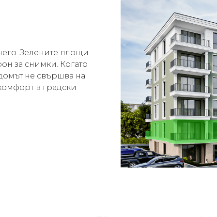
 него. Зелените площи
фон за снимки. Когато
 домът не свършва на
 комфорт в градски