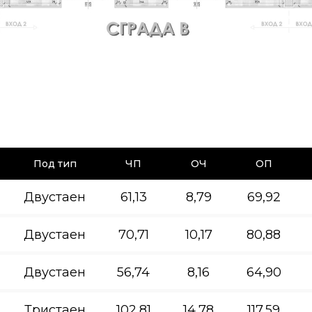
Под тип
ЧП
ОЧ
ОП
Двустаен
61,13
8,79
69,92
Двустаен
70,71
10,17
80,88
Двустаен
56,74
8,16
64,90
Тристаен
102,81
14,78
117,59