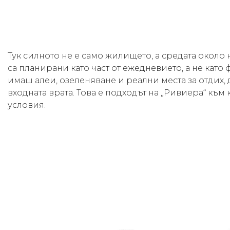
Тук силното не е само жилището, а средата около
са планирани като част от ежедневието, а не като 
имаш алеи, озеленяване и реални места за отдих,
входната врата. Това е подходът на „Ривиера“ към
условия.