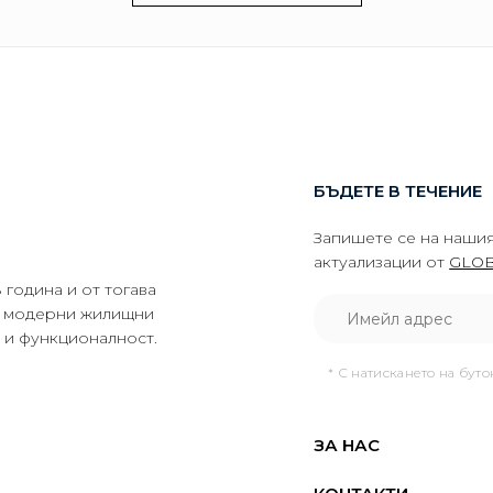
БЪДЕТЕ В ТЕЧЕНИЕ
Запишете се на нашия
актуализации от
GLOB
година и от тогава
да модерни жилищни
о и функционалност.
* С натискането на бут
ЗА НАС