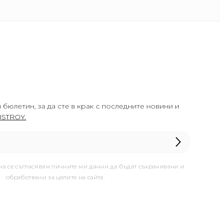
 бюлетин, за да сте в крак с последните новини и
STROY.
она се съгласявам личните ми данни да бъдат съхранявани и
обработвани за целите на сайта.