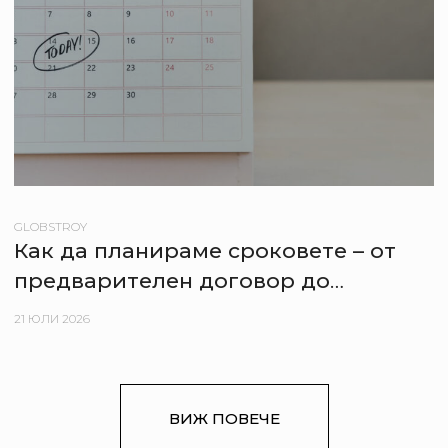
GLOBSTROY
Как да планираме сроковете – от
предварителен договор до
нанасяне в новия апартамент
21 ЮЛИ 2026
ВИЖ ПОВЕЧЕ