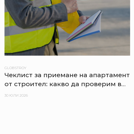
GLOBSTROY
Чеклист за приемане на апартамент
от строител: какво да проверим в
деня на предаване
30 ЮЛИ 2026