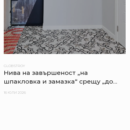
GLOBSTROY
Нива на завършеност „на
шпакловка и замазка“ срещу „до
ключ“ – плюсове и минуси за
16 ЮЛИ 2026
купувача