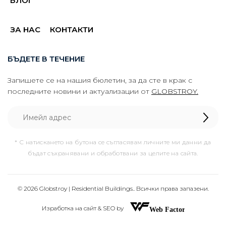
БЛОГ
ЗА НАС
КОНТАКТИ
БЪДЕТЕ В ТЕЧЕНИЕ
Запишете се на нашия бюлетин, за да сте в крак с
последните новини и актуализации от
GLOBSTROY.
* С натискането на бутона се съгласявам личните ми данни да
бъдат съхранявани и обработвани за целите на сайта.
© 2026 Globstroy | Residential Buildings.. Всички права запазени.
Изработка на сайт & SEO by