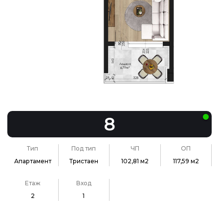
8
Тип
Под тип
ЧП
ОП
Апартамент
Тристаен
102,81 м2
117,59 м2
Етаж
Вход
2
1