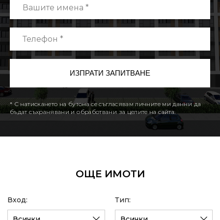
* С натискането на бутона се съгласявам личните ми данни да
бъдат съхранявани и обработвани за целите на сайта.
ОЩЕ ИМОТИ
Вход:
Тип:
Всички
Всички