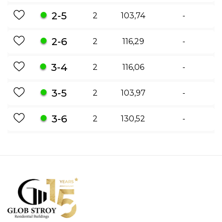
2-5
2
103,74
-
2-6
2
116,29
-
3-4
2
116,06
-
3-5
2
103,97
-
3-6
2
130,52
-