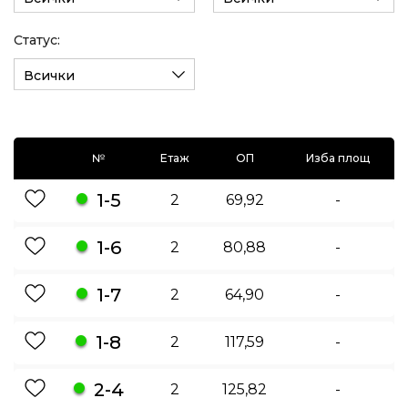
Статус:
Всички
№
Етаж
ОП
Изба площ
1-5
2
69,92
-
1-6
2
80,88
-
1-7
2
64,90
-
1-8
2
117,59
-
2-4
2
125,82
-