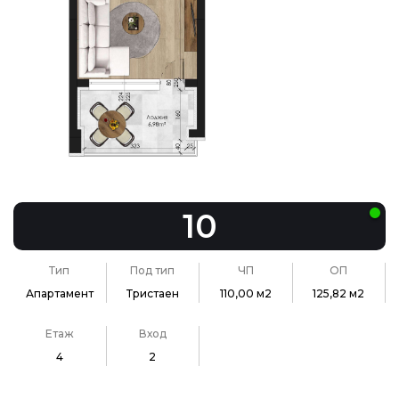
10
Тип
Под тип
ЧП
ОП
Апартамент
Тристаен
110,00 м2
125,82 м2
Етаж
Вход
4
2