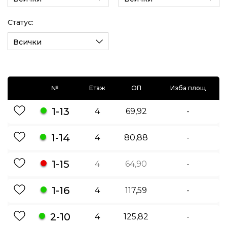
Статус:
Всички
№
Етаж
ОП
Изба площ
1-13
4
69,92
-
1-14
4
80,88
-
1-15
4
64,90
-
1-16
4
117,59
-
2-10
4
125,82
-