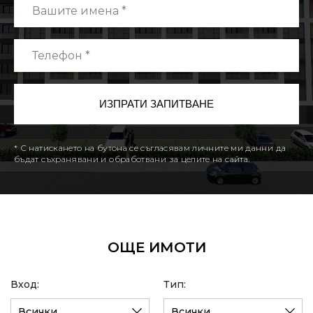
* С натискането на бутона се съгласявам личните ми данни да
бъдат съхранявани и обработвани за целите на сайта.
ОЩЕ ИМОТИ
Вход:
Тип:
Всички
Всички