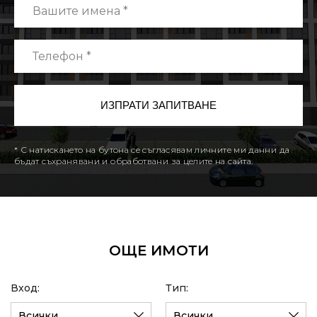
* С натискането на бутона се съгласявам личните ми данни да
бъдат съхранявани и обработвани за целите на сайта.
ОЩЕ ИМОТИ
Вход:
Тип:
Всички
Всички