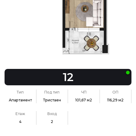
12
Тип
Под тип
ЧП
ОП
Апартамент
Тристаен
101,67 м2
116,29 м2
Етаж
Вход
4
2