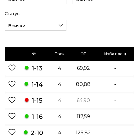
Статус:
Всички
№
Етаж
ОП
Изба площ
1-13
4
69,92
-
1-14
4
80,88
-
1-15
4
64,90
-
1-16
4
117,59
-
2-10
4
125,82
-