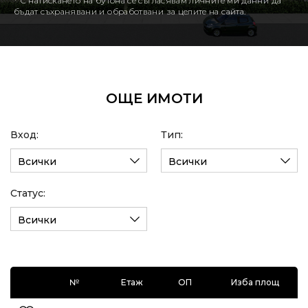
* С натискането на бутона се съгласявам личните ми данни да
бъдат съхранявани и обработвани за целите на сайта.
ОЩЕ ИМОТИ
Вход:
Тип:
Всички
Всички
Статус:
Всички
№
Етаж
ОП
Изба площ