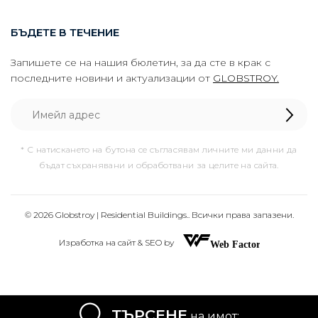
БЪДЕТЕ В ТЕЧЕНИЕ
Запишете се на нашия бюлетин, за да сте в крак с
последните новини и актуализации от
GLOBSTROY.
* С натискането на бутона се съгласявам личните ми данни да
бъдат съхранявани и обработвани за целите на сайта.
© 2026 Globstroy | Residential Buildings.. Всички права запазени.
Изработка на сайт & SEO by
ТЪРСЕНЕ
на имот: