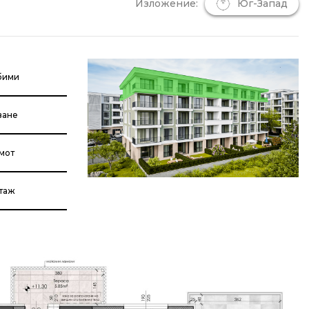
Изложение:
Юг-Запад
бими
ване
мот
етаж