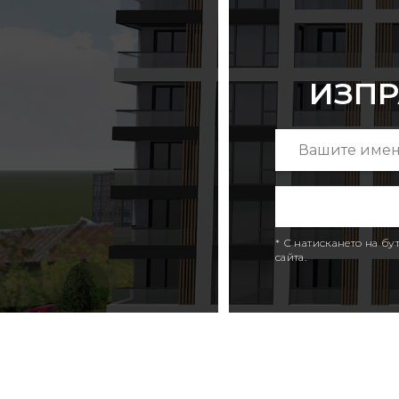
ИЗПР
* С натискането на б
сайта.