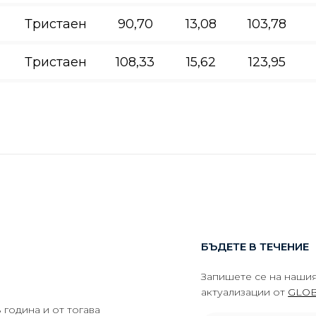
Тристаен
90,70
13,08
103,78
Тристаен
108,33
15,62
123,95
БЪДЕТЕ В ТЕЧЕНИЕ
Запишете се на нашия
актуализации от
GLOB
година и от тогава