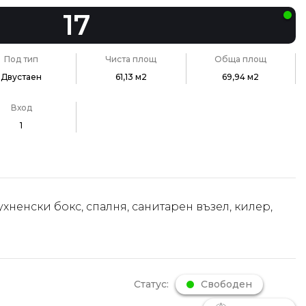
17
Под тип
Чиста площ
Обща площ
Двустаен
61,13 м2
69,94 м2
Вход
1
ухненски бокс, спалня, санитарен възел, килер,
Статус:
Свободен