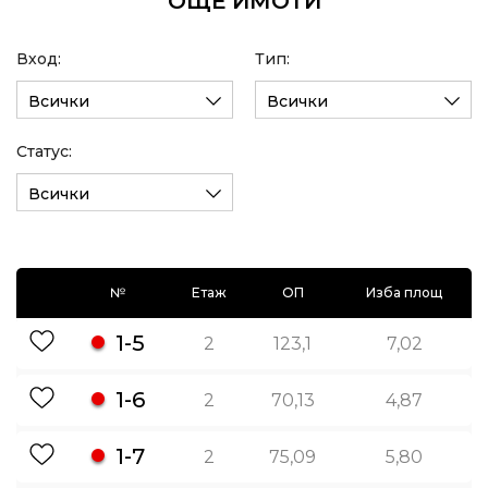
ОЩЕ ИМОТИ
Вход:
Тип:
Всички
Всички
Статус:
Всички
№
Етаж
ОП
Изба площ
1-5
2
123,1
7,02
1-6
2
70,13
4,87
1-7
2
75,09
5,80