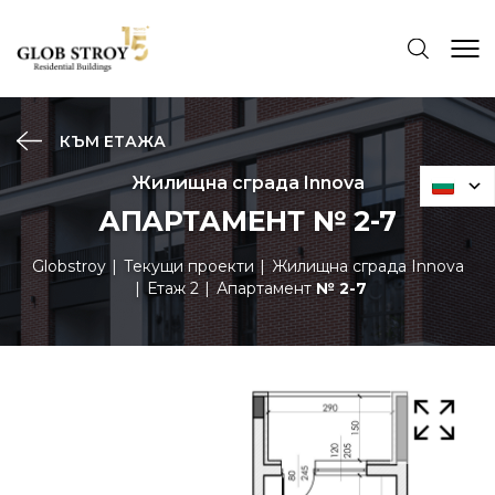
КЪМ ЕТАЖА
Жилищна сграда Innova
АПАРТАМЕНТ № 2-7
Globstroy
Текущи проекти
Жилищна сграда Innova
Етаж 2
Апартамент
№ 2-7