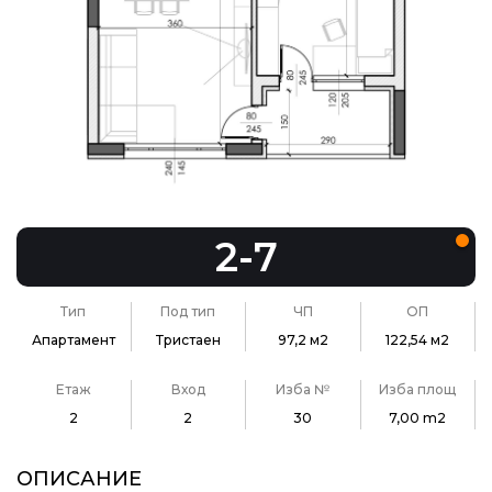
2-7
Тип
Под тип
ЧП
ОП
Апартамент
Тристаен
97,2 м2
122,54 м2
Етаж
Вход
Изба №
Изба площ
2
2
30
7,00 m2
ОПИСАНИЕ