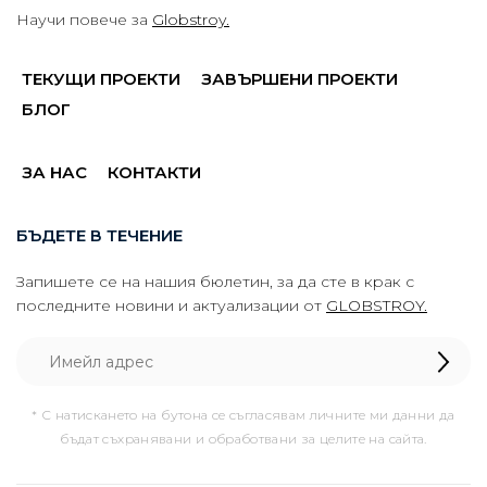
Научи повече за
Globstroy.
ТЕКУЩИ ПРОЕКТИ
ЗАВЪРШЕНИ ПРОЕКТИ
БЛОГ
ЗА НАС
КОНТАКТИ
БЪДЕТЕ В ТЕЧЕНИЕ
Запишете се на нашия бюлетин, за да сте в крак с
последните новини и актуализации от
GLOBSTROY.
* С натискането на бутона се съгласявам личните ми данни да
бъдат съхранявани и обработвани за целите на сайта.