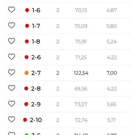
1-6
2
70,13
4,87
1-7
2
75,09
5,80
1-8
2
75,91
5,24
2-6
2
71,25
4,22
2-7
2
122,54
7,00
2-8
2
69,36
4,22
2-9
2
73,27
5,65
2-10
2
72,74
5,17