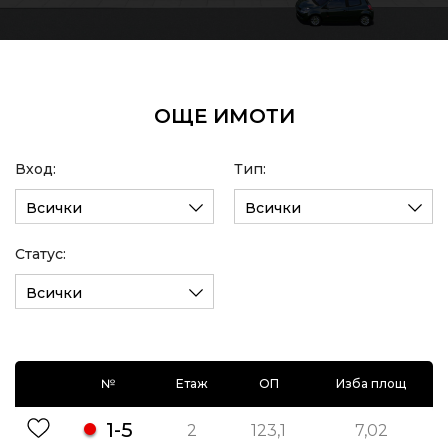
ОЩЕ ИМОТИ
Вход:
Тип:
Всички
Всички
Статус:
Всички
№
Етаж
ОП
Изба площ
1-5
2
123,1
7,02