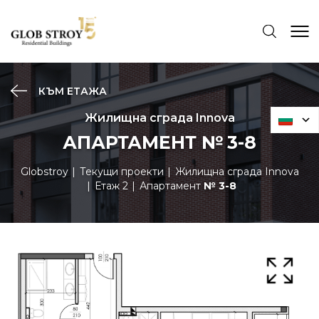
КЪМ ЕТАЖА
Жилищна сграда Innova
АПАРТАМЕНТ № 3-8
Globstroy
Текущи проекти
Жилищна сграда Innova
Етаж 2
Апартамент
№ 3-8