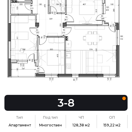
3-8
Тип
Под тип
ЧП
ОП
Апартамент
Многостаен
128,38 м2
159,22 м2