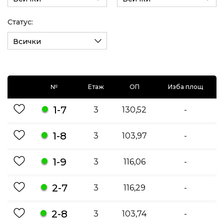
Статус:
Всички
№
Етаж
ОП
Изба площ
1-7
3
130,52
-
1-8
3
103,97
-
1-9
3
116,06
-
2-7
3
116,29
-
2-8
3
103,74
-