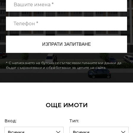
* С натискането на бутона се съгласявам личните ми данни да
бъдат съхранявани и обработвани за целите на сайта.
ОЩЕ ИМОТИ
Вход:
Тип:
Всички
Всички