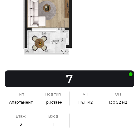
7
Тип
Под тип
ЧП
ОП
Апартамент
Тристаен
114,11 м2
130,52 м2
Етаж
Вход
3
1