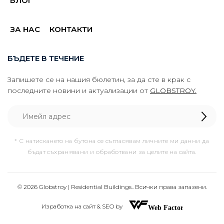
БЛОГ
ЗА НАС
КОНТАКТИ
БЪДЕТЕ В ТЕЧЕНИЕ
Запишете се на нашия бюлетин, за да сте в крак с
последните новини и актуализации от
GLOBSTROY.
* С натискането на бутона се съгласявам личните ми данни да
бъдат съхранявани и обработвани за целите на сайта.
© 2026 Globstroy | Residential Buildings.. Всички права запазени.
Изработка на сайт & SEO by