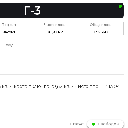
Г-3
Под тип
Чиста площ
Обща площ
Закрит
20,82 м2
33,86 м2
Вход
кв.м, което включва 20,82 кв.м чиста площ и 13,04
Статус:
Свободен