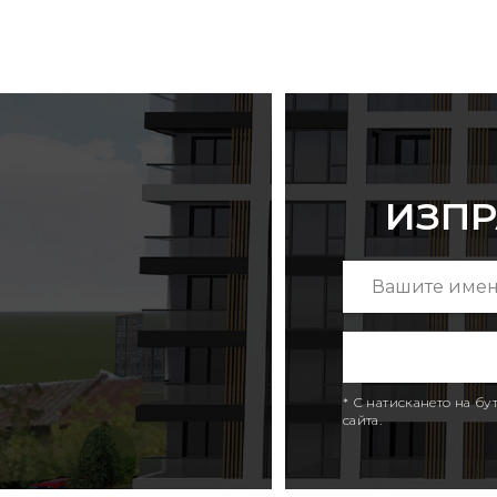
ИЗПР
* С натискането на б
сайта.