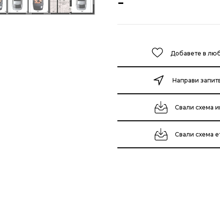
-
Добавете в лю
Направи запит
Свали схема и
Свали схема 