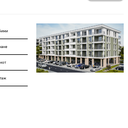
бими
ване
мот
етаж