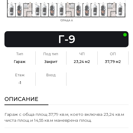
Г-9
Тип
Под тип
ЧП
ОП
Гараж
Закрит
23,24 м2
37,79 м2
Етаж
Вход
-1
ОПИСАНИЕ
Гараж с обща площ 37,79 кв.м, което включва 23,24 кв.м
чиста площ и 14,55 кв.м маневрена площ.