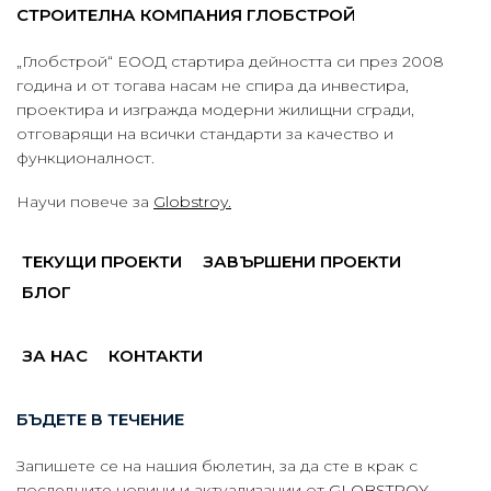
СТРОИТЕЛНА КОМПАНИЯ ГЛОБСТРОЙ
„Глобстрой“ ЕООД стартира дейността си през 2008
година и от тогава насам не спира да инвестира,
проектира и изгражда модерни жилищни сгради,
отговарящи на всички стандарти за качество и
функционалност.
Научи повече за
Globstroy.
ТЕКУЩИ ПРОЕКТИ
ЗАВЪРШЕНИ ПРОЕКТИ
БЛОГ
ЗА НАС
КОНТАКТИ
БЪДЕТЕ В ТЕЧЕНИЕ
Запишете се на нашия бюлетин, за да сте в крак с
последните новини и актуализации от
GLOBSTROY.