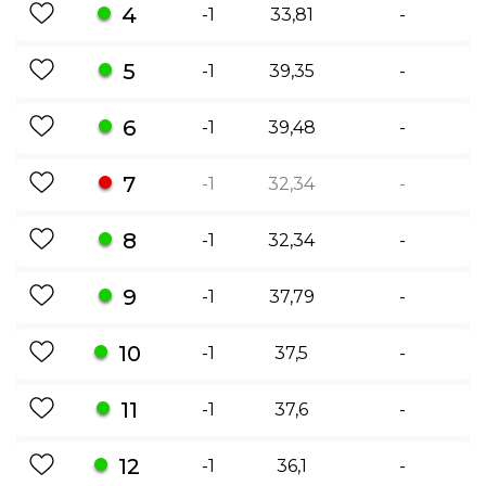
4
-1
33,81
-
5
-1
39,35
-
6
-1
39,48
-
7
-1
32,34
-
8
-1
32,34
-
9
-1
37,79
-
10
-1
37,5
-
11
-1
37,6
-
12
-1
36,1
-