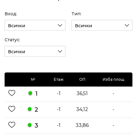
Вход:
Тип:
Всички
Всички
Статус:
Всички
№
Етаж
ОП
Изба площ
1
-1
36,51
-
2
-1
34,12
-
3
-1
33,86
-