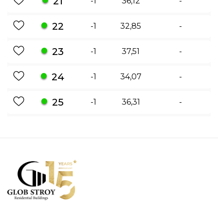
21
-1
36,12
-
22
-1
32,85
-
23
-1
37,51
-
24
-1
34,07
-
25
-1
36,31
-