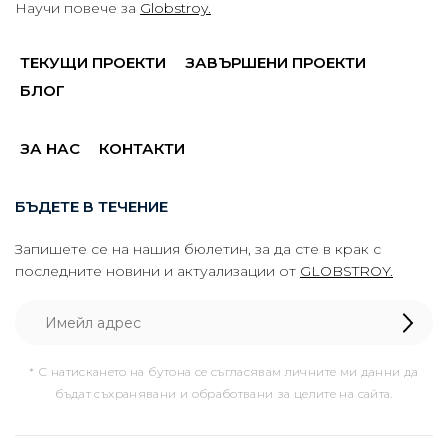
Научи повече за
Globstroy.
ТЕКУЩИ ПРОЕКТИ
ЗАВЪРШЕНИ ПРОЕКТИ
БЛОГ
ЗА НАС
КОНТАКТИ
БЪДЕТЕ В ТЕЧЕНИЕ
Запишете се на нашия бюлетин, за да сте в крак с
последните новини и актуализации от
GLOBSTROY.
* С натискането на бутона се съгласявам личните ми данни да
бъдат съхранявани и обработвани за целите на сайта.