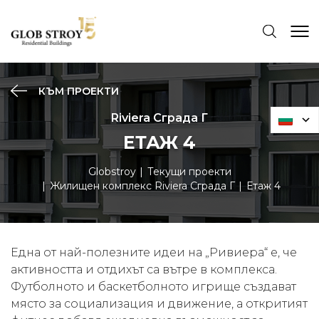
КЪМ ПРОЕКТИ
Riviera Сграда Г
ЕТАЖ 4
Globstroy
Текущи проекти
Жилищен комплекс Riviera Сграда Г
Етаж 4
Една от най-полезните идеи на „Ривиера“ е, че
активността и отдихът са вътре в комплекса.
Футболното и баскетболното игрище създават
място за социализация и движение, а откритият