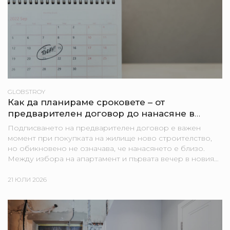
GLOBSTROY
Как да планираме сроковете – от
предварителен договор до нанасяне в
новия апартамент
Подписването на предварителен договор е важен
момент при покупката на жилище ново строителство,
но обикновено не означава, че нанасянето е близо.
Между избора на апартамент и първата вечер в новия
дом могат да стоят строителни етапи, банкови
процедури,...
21 ЮЛИ 2026