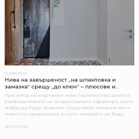
GLOBSTROY
Нива на завършеност „на шпакловка и
замазка“ срещу „до ключ“ – плюсове и
минуси за купувача
При избор на апартамент ново строителство цената и
разпределението не са единствените параметри, които
трябва да бъдат сравнени. Съществено значение има и
нивото на завършеност, в което жилището ще бъде
предадено. В едни проекти апартаментите се
предлагат „на...
16 ЮЛИ 2026