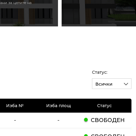
ани за целите на
Статус:
Всички
Изба №
Изба площ
Статус
-
-
СВОБОДЕН