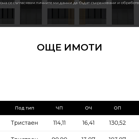
утона се съгласявам личните ми данни да бъдат съхранявани и обработв
ОЩЕ ИМОТИ
Под тип
ЧП
ОЧ
ОП
Тристаен
114,11
16,41
130,52