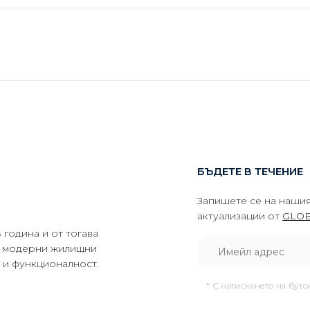
БЪДЕТЕ В ТЕЧЕНИЕ
Запишете се на нашия
актуализации от
GLOB
година и от тогава
да модерни жилищни
о и функционалност.
* С натискането на бут