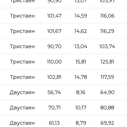
Тристаен
90,90
13,07
103,97
Тристаен
101,47
14,59
116,06
Тристаен
101,67
14,62
116,29
Тристаен
90,70
13,04
103,74
Тристаен
110,00
15,81
125,81
Тристаен
102,81
14,78
117,59
Двустаен
56,74
8,16
64,90
Двустаен
70,71
10,17
80,88
Двустаен
61,13
8,79
69,92