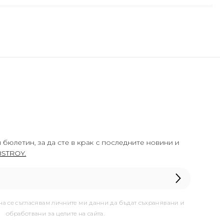
 бюлетин, за да сте в крак с последните новини и
STROY.
она се съгласявам личните ми данни да бъдат съхранявани и
обработвани за целите на сайта.