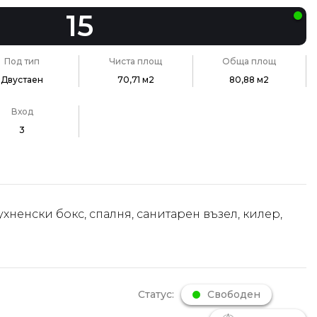
15
Под тип
Чиста площ
Обща площ
Двустаен
70,71 м2
80,88 м2
Вход
3
ухненски бокс, спалня, санитарен възел, килер,
Статус:
Свободен