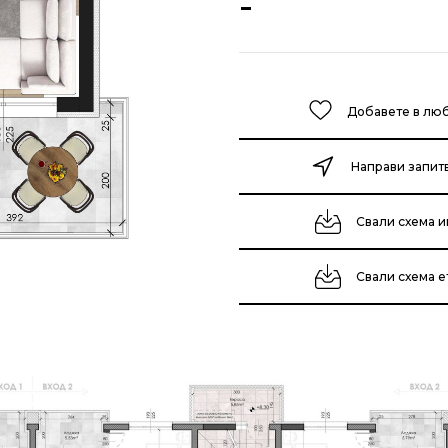
-
Добавете в лю
Направи запит
Свали схема и
Свали схема 