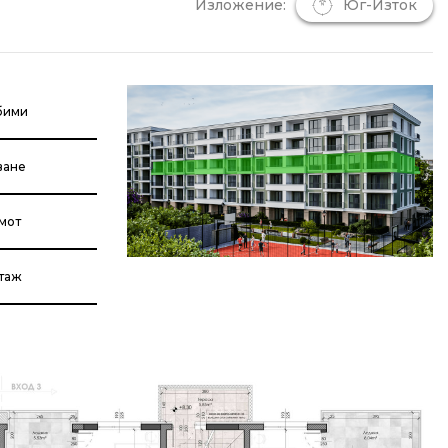
Изложение:
Юг-Изток
бими
ване
мот
етаж