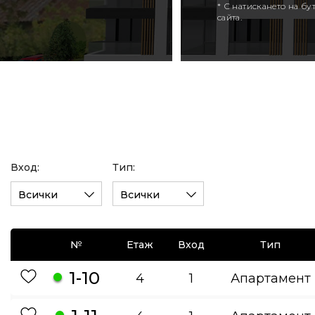
* С натискането на б
сайта.
Вход:
Тип:
Всички
Всички
№
Етаж
Вход
Тип
1-10
4
1
Апартамент