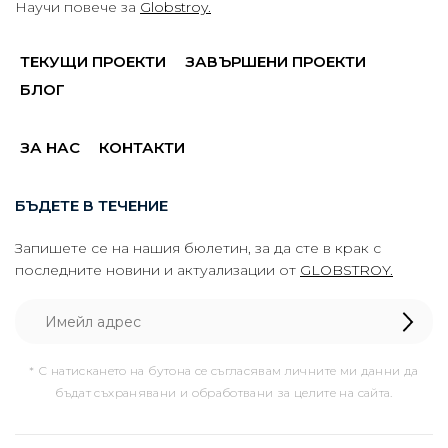
Научи повече за
Globstroy.
ТЕКУЩИ ПРОЕКТИ
ЗАВЪРШЕНИ ПРОЕКТИ
БЛОГ
ЗА НАС
КОНТАКТИ
БЪДЕТЕ В ТЕЧЕНИЕ
Запишете се на нашия бюлетин, за да сте в крак с
последните новини и актуализации от
GLOBSTROY.
* С натискането на бутона се съгласявам личните ми данни да
бъдат съхранявани и обработвани за целите на сайта.