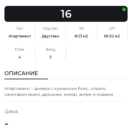
16
Тип
Под тип
ЧП
ОП
Апартамент
Двустаен
61,13 м2
69,92 м2
Етаж
Вход
4
3
ОПИСАНИЕ
Апартамент – дневна с кухненски бокс, спалня,
санитарен възел, дрешник, килер, антре и лоджия.
Цена:
-