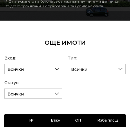
* С натискането на бутона се съгласявам личните ми данни да
бъдат съхранявани и обработвани за целите на сайта.
ОЩЕ ИМОТИ
Вход:
Тип:
Всички
Всички
Статус:
Всички
№
Етаж
ОП
Изба площ