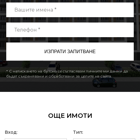
* С натискането на бутона се съгласявам личните ми данни да
бъдат съхранявани и обработвани за целите на сайта.
ОЩЕ ИМОТИ
Вход:
Тип: