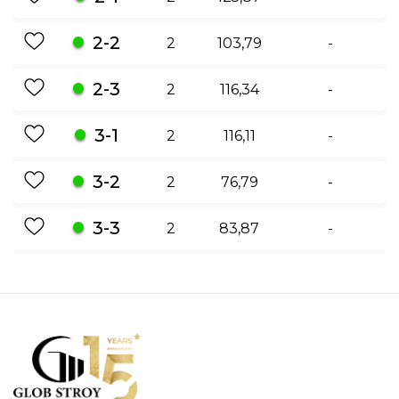
2-2
2
103,79
-
2-3
2
116,34
-
3-1
2
116,11
-
3-2
2
76,79
-
3-3
2
83,87
-