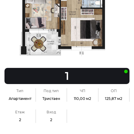
1
Тип
Под тип
ЧП
ОП
Апартамент
Тристаен
110,00 м2
125,87 м2
Етаж
Вход
2
2