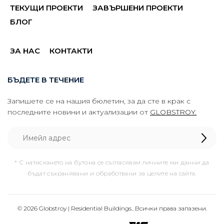
ТЕКУЩИ ПРОЕКТИ
ЗАВЪРШЕНИ ПРОЕКТИ
БЛОГ
ЗА НАС
КОНТАКТИ
БЪДЕТЕ В ТЕЧЕНИЕ
Запишете се на нашия бюлетин, за да сте в крак с
последните новини и актуализации от
GLOBSTROY.
* С натискането на бутона се съгласявам личните ми данни да
бъдат съхранявани и обработвани за целите на сайта.
© 2026 Globstroy | Residential Buildings.. Всички права запазени.