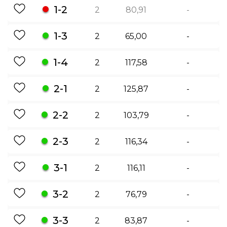
1-2
2
80,91
-
1-3
2
65,00
-
1-4
2
117,58
-
2-1
2
125,87
-
2-2
2
103,79
-
2-3
2
116,34
-
3-1
2
116,11
-
3-2
2
76,79
-
3-3
2
83,87
-