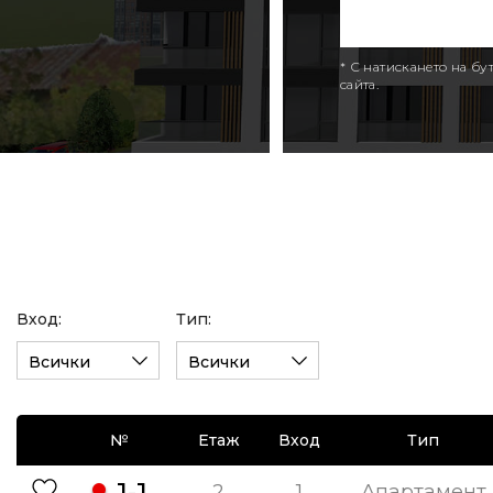
* С натискането на б
сайта.
Вход:
Тип:
Всички
Всички
№
Етаж
Вход
Тип
1-1
2
1
Апартамент