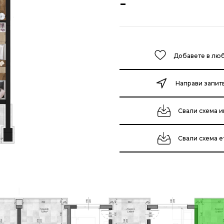
-
Добавете в лю
Направи запит
Свали схема и
Свали схема 