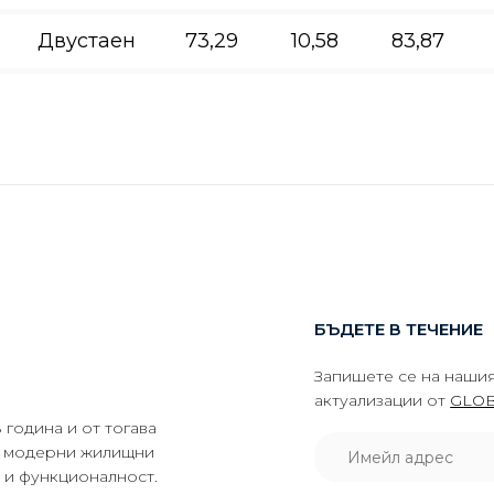
Двустаен
73,29
10,58
83,87
БЪДЕТЕ В ТЕЧЕНИЕ
Запишете се на нашия
актуализации от
GLOB
година и от тогава
да модерни жилищни
о и функционалност.