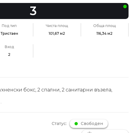
3
Под тип
Чиста площ
Обща площ
Тристаен
101,67 м2
116,34 м2
Вход
2
ухненски бокс, 2 спални, 2 санитарни възела,
.
Статус:
Свободен