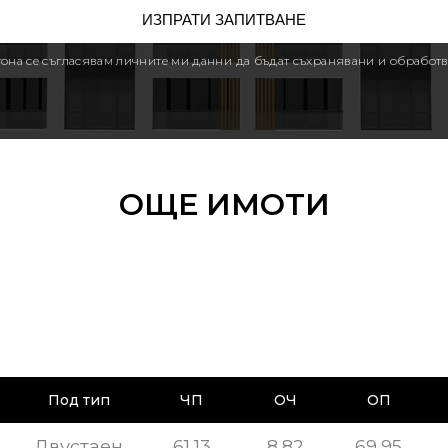
утона се съгласявам личните ми данни да бъдат съхранявани и обработв
ОЩЕ ИМОТИ
Под тип
ЧП
ОЧ
ОП
Двустаен
61,13
8,82
69,95