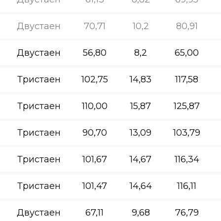
Двустаен
70,71
10,2
80,91
Двустаен
56,80
8,2
65,00
Тристаен
102,75
14,83
117,58
Тристаен
110,00
15,87
125,87
Тристаен
90,70
13,09
103,79
Тристаен
101,67
14,67
116,34
Тристаен
101,47
14,64
116,11
Двустаен
67,11
9,68
76,79