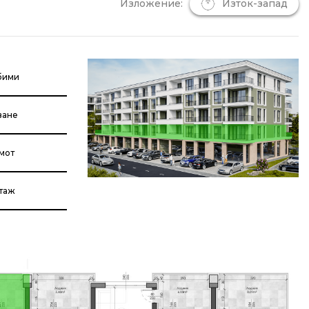
Изложение:
Изток-запад
бими
ване
мот
етаж