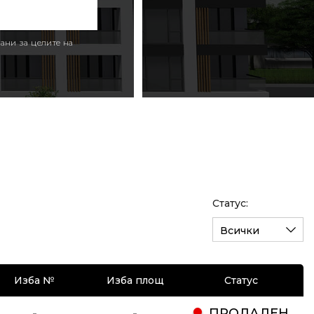
ани за целите на
Статус:
Всички
Изба №
Изба площ
Статус
-
-
ПРОДАДЕН