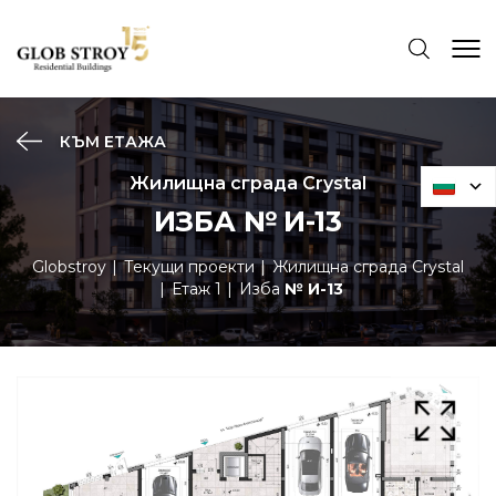
КЪМ ЕТАЖА
Жилищна сграда Crystal
ИЗБА № И-13
Globstroy
Текущи проекти
Жилищна сграда Crystal
Етаж 1
Изба
№ И-13