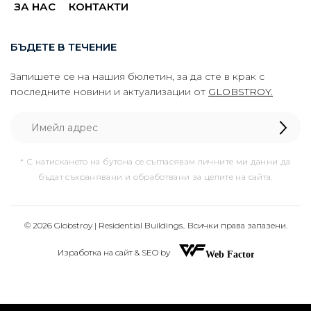
ЗА НАС
КОНТАКТИ
БЪДЕТЕ В ТЕЧЕНИЕ
Запишете се на нашия бюлетин, за да сте в крак с
последните новини и актуализации от
GLOBSTROY.
* С натискането на бутона се съгласявам личните ми данни да
бъдат съхранявани и обработвани за целите на сайта.
© 2026 Globstroy | Residential Buildings.. Всички права запазени.
Изработка на сайт & SEO by