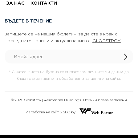
ЗА НАС
КОНТАКТИ
БЪДЕТЕ В ТЕЧЕНИЕ
Запишете се на нашия бюлетин, за да сте в крак с
последните новини и актуализации от
GLOBSTROY.
* С натискането на бутона се съгласявам личните ми данни да
бъдат съхранявани и обработвани за целите на сайта.
© 2026 Globstroy | Residential Buildings.. Всички права запазени.
Изработка на сайт & SEO by