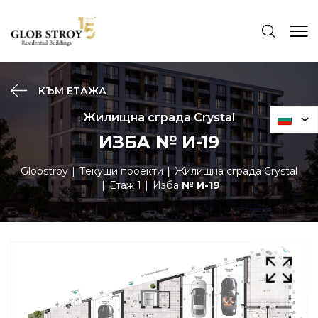
КЪМ ЕТАЖА
Жилищна сграда Crystal
ИЗБА № И-19
Globstroy
Текущи проекти
Жилищна сграда Crystal
Етаж 1
Изба
№ И-19