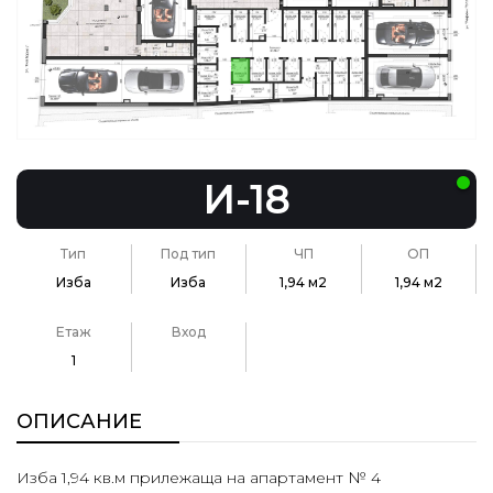
И-18
Тип
Под тип
ЧП
ОП
Изба
Изба
1,94 м2
1,94 м2
Етаж
Вход
1
ОПИСАНИЕ
Изба 1,94 кв.м прилежаща на апартамент № 4