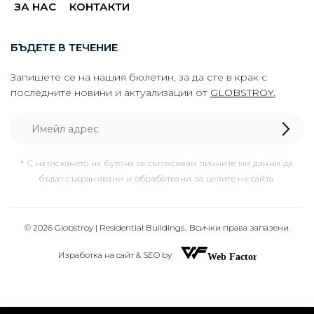
ЗА НАС
КОНТАКТИ
БЪДЕТЕ В ТЕЧЕНИЕ
Запишете се на нашия бюлетин, за да сте в крак с
последните новини и актуализации от
GLOBSTROY.
* С натискането на бутона се съгласявам личните ми данни да
бъдат съхранявани и обработвани за целите на сайта.
© 2026 Globstroy | Residential Buildings.. Всички права запазени.
Изработка на сайт & SEO by