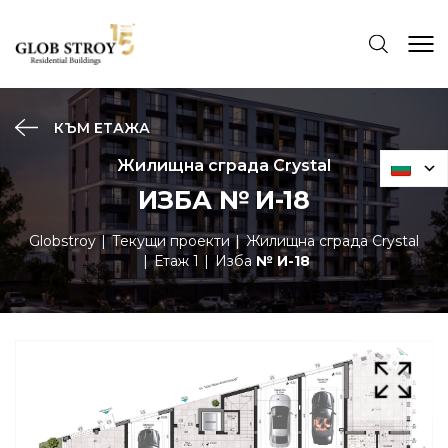
КЪМ ЕТАЖА
Жилищна сграда Crystal
ИЗБА № И-18
Globstroy
Текущи проекти
Жилищна сграда Crystal
Етаж 1
Изба
№ И-18