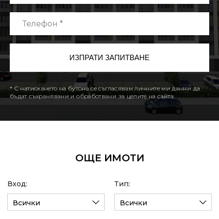
* С натискането на бутона се съгласявам личните ми данни да
бъдат съхранявани и обработвани за целите на сайта.
ОЩЕ ИМОТИ
Вход:
Тип:
Всички
Всички