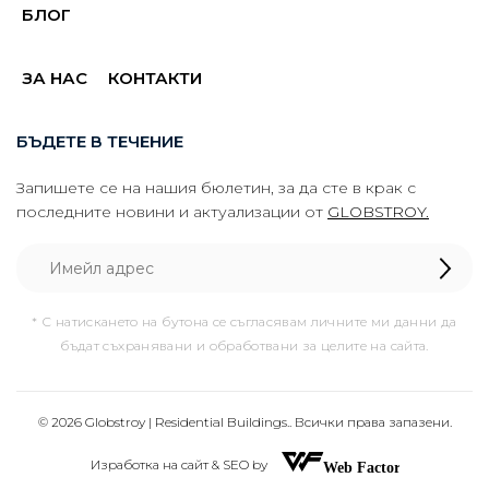
БЛОГ
ЗА НАС
КОНТАКТИ
БЪДЕТЕ В ТЕЧЕНИЕ
Запишете се на нашия бюлетин, за да сте в крак с
последните новини и актуализации от
GLOBSTROY.
* С натискането на бутона се съгласявам личните ми данни да
бъдат съхранявани и обработвани за целите на сайта.
© 2026 Globstroy | Residential Buildings.. Всички права запазени.
Изработка на сайт & SEO by