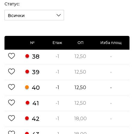
Статус:
Всички
№
Етаж
ОП
Изба площ
38
-1
12,50
-
39
-1
12,50
-
40
-1
12,50
-
41
-1
12,50
-
42
-1
18,00
-