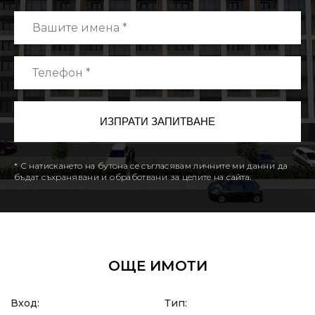
* С натискането на бутона се съгласявам личните ми данни да
бъдат съхранявани и обработвани за целите на сайта.
ОЩЕ ИМОТИ
Вход:
Тип: