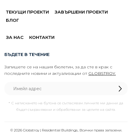
ТЕКУЩИ ПРОЕКТИ
ЗАВЪРШЕНИ ПРОЕКТИ
БЛОГ
ЗА НАС
КОНТАКТИ
БЪДЕТЕ В ТЕЧЕНИЕ
Запишете се на нашия бюлетин, за да сте в крак с
последните новини и актуализации от
GLOBSTROY.
* С натискането на бутона се съгласявам личните ми данни да
бъдат съхранявани и обработвани за целите на сайта.
© 2026 Globstroy | Residential Buildings.. Всички права запазени.