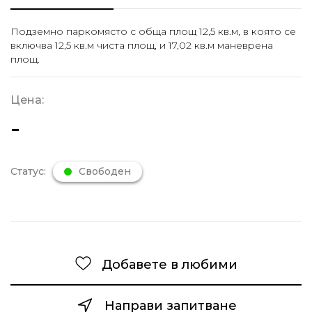
Подземно паркомясто с обща площ 12,5 кв.м, в която се
включва 12,5 кв.м чиста площ, и 17,02 кв.м маневрена
площ.
Цена:
-
Статус:
Свободен
Добавете в любими
Направи запитване