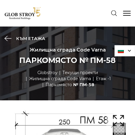
КЪМ ЕТАЖА
Жилищна сграда Code Varna
ПАРКОМЯСТО № ПМ-58
Globstroy
Текущи проекти
Жилищна сграда Code Varna
Етаж -1
Паркомясто
№ ПМ-58