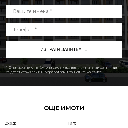
* С натискането на бутона се съгласявам личните ми данни да
бъдат съхранявани и обработвани за целите на сайта.
ОЩЕ ИМОТИ
Вход:
Тип: