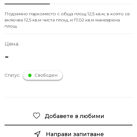
Подземно паркомясто с обща площ 12,5 кв.м, в която се
включва 12,5 кв.м чиста площ, и 17,02 кв.м маневрена
площ.
Цена:
-
Статус:
Свободен
Добавете в любими
Направи запитване