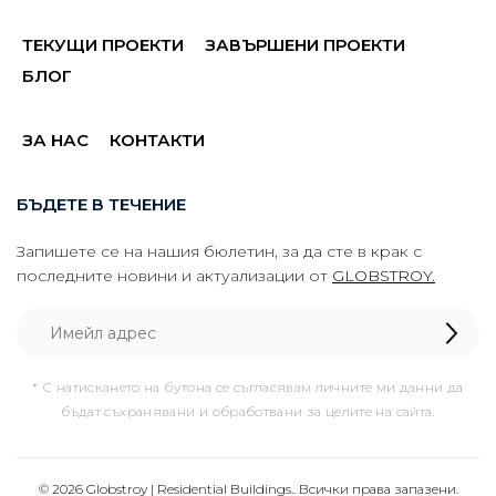
ТЕКУЩИ ПРОЕКТИ
ЗАВЪРШЕНИ ПРОЕКТИ
БЛОГ
ЗА НАС
КОНТАКТИ
БЪДЕТЕ В ТЕЧЕНИЕ
Запишете се на нашия бюлетин, за да сте в крак с
последните новини и актуализации от
GLOBSTROY.
* С натискането на бутона се съгласявам личните ми данни да
бъдат съхранявани и обработвани за целите на сайта.
© 2026 Globstroy | Residential Buildings.. Всички права запазени.