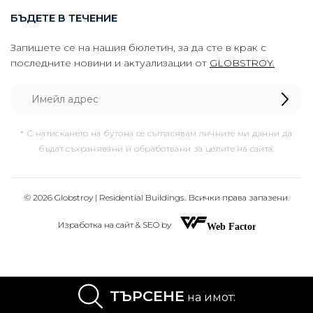
БЪДЕТЕ В ТЕЧЕНИЕ
Запишете се на нашия бюлетин, за да сте в крак с
последните новини и актуализации от
GLOBSTROY.
* С натискането на бутона се съгласявам личните ми данни да
бъдат съхранявани и обработвани за целите на сайта.
© 2026 Globstroy | Residential Buildings.. Всички права запазени.
Изработка на сайт & SEO by
ТЪРСЕНЕ
на имот: