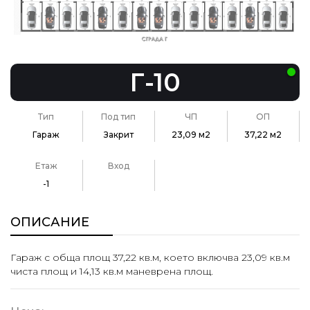
Г-10
Тип
Под тип
ЧП
ОП
Гараж
Закрит
23,09 м2
37,22 м2
Етаж
Вход
-1
ОПИСАНИЕ
Гараж с обща площ 37,22 кв.м, което включва 23,09 кв.м
чиста площ и 14,13 кв.м маневрена площ.