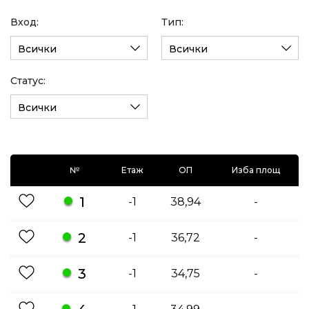
Вход:
Тип:
Всички
Всички
Статус:
Всички
№
Етаж
ОП
Изба площ
1
-1
38,94
-
2
-1
36,72
-
3
-1
34,75
-