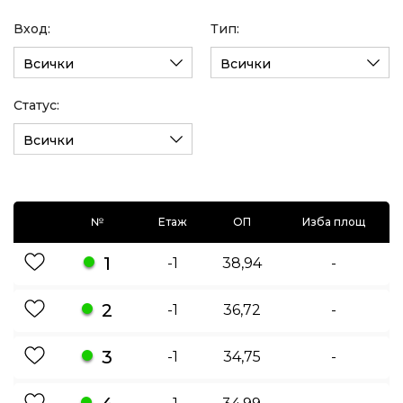
Вход:
Тип:
Всички
Всички
Статус:
Всички
№
Етаж
ОП
Изба площ
1
-1
38,94
-
2
-1
36,72
-
3
-1
34,75
-