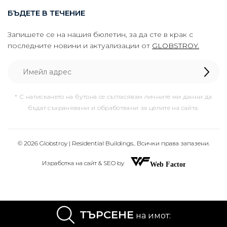
БЪДЕТЕ В ТЕЧЕНИЕ
Запишете се на нашия бюлетин, за да сте в крак с
последните новини и актуализации от
GLOBSTROY.
* С натискането на бутона се съгласявам личните ми данни да
бъдат съхранявани и обработвани за целите на сайта.
© 2026 Globstroy | Residential Buildings.. Всички права запазени.
Изработка на сайт & SEO by
ТЪРСЕНЕ
на имот: