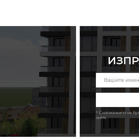
ИЗПР
* С натискането на б
сайта.