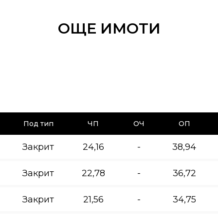
ОЩЕ ИМОТИ
Под тип
ЧП
ОЧ
ОП
Закрит
24,16
-
38,94
Закрит
22,78
-
36,72
Закрит
21,56
-
34,75