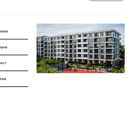
бими
ване
мот
етаж