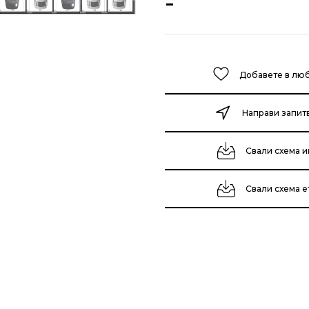
-
Добавете в лю
Направи запит
Свали схема и
Свали схема 