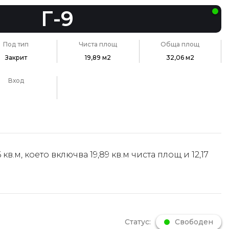
Г-9
Под тип
Чиста площ
Обща площ
Закрит
19,89 м2
32,06 м2
Вход
кв.м, което включва 19,89 кв.м чиста площ и 12,17
Статус:
Свободен