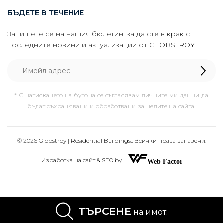
БЪДЕТЕ В ТЕЧЕНИЕ
Запишете се на нашия бюлетин, за да сте в крак с
последните новини и актуализации от
GLOBSTROY.
* С натискането на бутона се съгласявам личните ми данни да
бъдат съхранявани и обработвани за целите на сайта.
© 2026 Globstroy | Residential Buildings.. Всички права запазени.
Изработка на сайт & SEO by
ТЪРСЕНЕ
на имот: