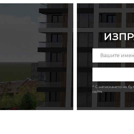
ИЗПР
* С натискането на б
сайта.