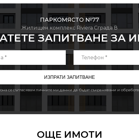
ПАРКОМЯСТО №77
Жилищен комплекс Riviera Сграда В
АТЕТЕ ЗАПИТВАНЕ ЗА 
утона се съгласявам личните ми данни да бъдат съхранявани и обработв
ОЩЕ ИМОТИ