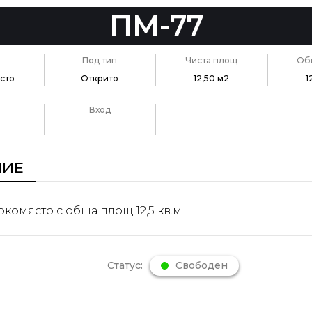
ПМ-77
Под тип
Чиста площ
Об
сто
Открито
12,50 м2
1
Вход
НИЕ
комясто с обща площ 12,5 кв.м
Статус:
Свободен