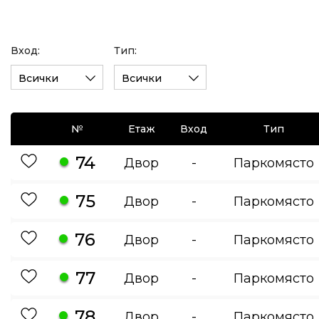
Вход:
Тип:
Всички
Всички
№
Етаж
Вход
Тип
74
Двор
-
Паркомясто
75
Двор
-
Паркомясто
76
Двор
-
Паркомясто
77
Двор
-
Паркомясто
78
Двор
-
Паркомясто