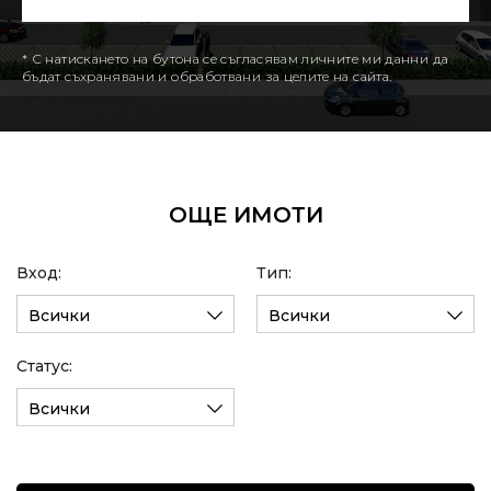
* С натискането на бутона се съгласявам личните ми данни да
бъдат съхранявани и обработвани за целите на сайта.
ОЩЕ ИМОТИ
Вход:
Тип:
Всички
Всички
Статус:
Всички