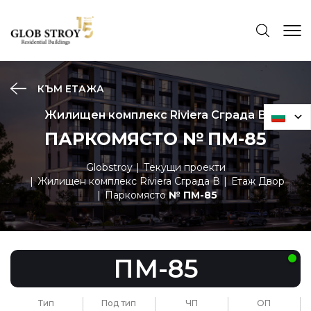
КЪМ ЕТАЖА
Жилищен комплекс Riviera Сграда В
ПАРКОМЯСТО № ПМ-85
Globstroy
Текущи проекти
Жилищен комплекс Riviera Сграда В
Етаж Двор
Паркомясто
№ ПМ-85
ПМ-85
Тип
Под тип
ЧП
ОП