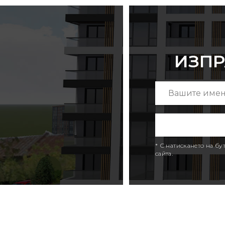
ИЗПР
* С натискането на б
сайта.