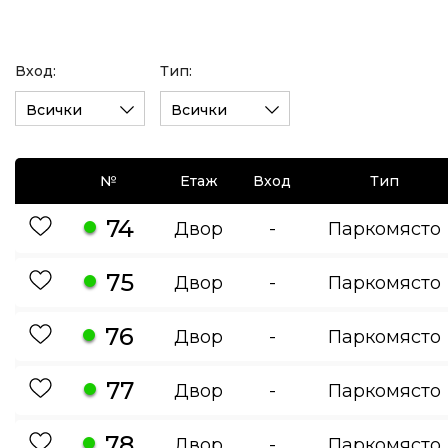
Вход:
Тип:
Всички
Всички
№
Етаж
Вход
Тип
74
Двор
-
Паркомясто
75
Двор
-
Паркомясто
76
Двор
-
Паркомясто
77
Двор
-
Паркомясто
78
Двор
-
Паркомясто