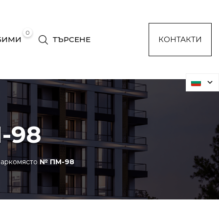
0
БИМИ
ТЪРСЕНЕ
КОНТАКТИ
-98
аркомясто
№ ПМ-98