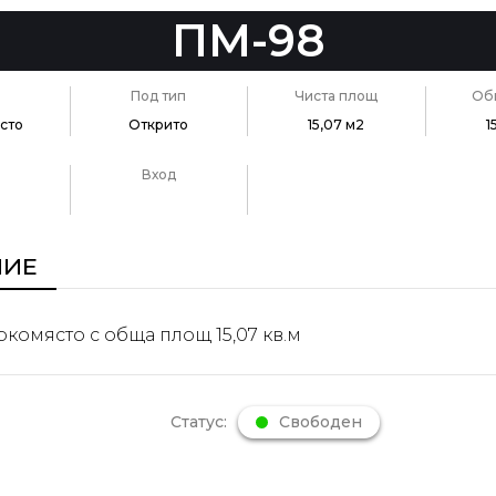
ПМ-98
Под тип
Чиста площ
Об
сто
Открито
15,07 м2
1
Вход
НИЕ
комясто с обща площ 15,07 кв.м
Статус:
Свободен