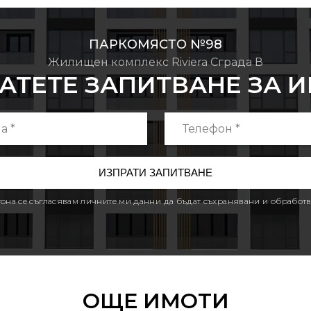
ПАРКОМЯСТО №98
Жилищен комплекс Riviera Сграда В
АТЕТЕ ЗАПИТВАНЕ ЗА 
утона се съгласявам личните ми данни да бъдат съхранявани и обработв
ОЩЕ ИМОТИ