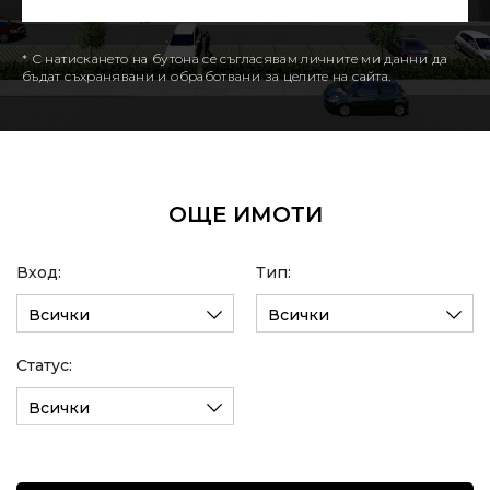
* С натискането на бутона се съгласявам личните ми данни да
бъдат съхранявани и обработвани за целите на сайта.
ОЩЕ ИМОТИ
Вход:
Тип:
Всички
Всички
Статус:
Всички