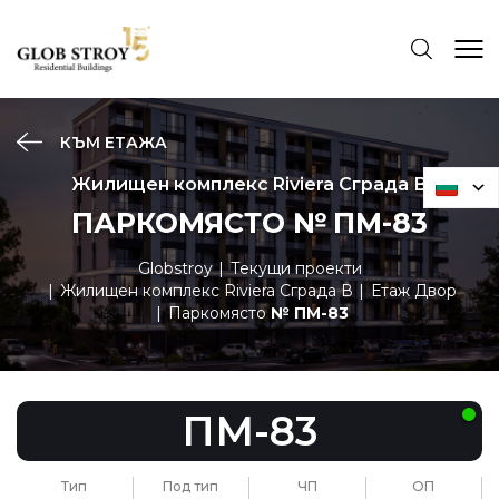
КЪМ ЕТАЖА
Жилищен комплекс Riviera Сграда В
ПАРКОМЯСТО № ПМ-83
Globstroy
Текущи проекти
Жилищен комплекс Riviera Сграда В
Етаж Двор
Паркомясто
№ ПМ-83
ПМ-83
Тип
Под тип
ЧП
ОП