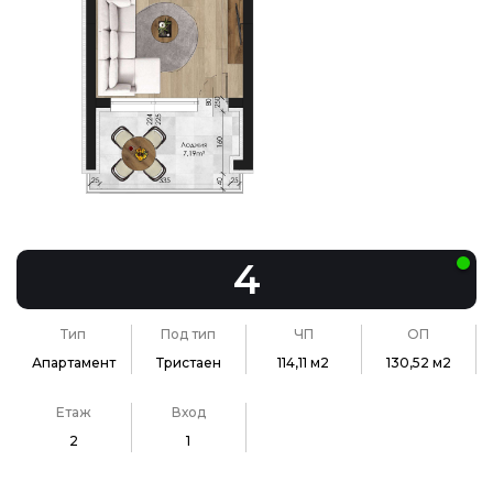
4
Тип
Под тип
ЧП
ОП
Апартамент
Тристаен
114,11 м2
130,52 м2
Етаж
Вход
2
1