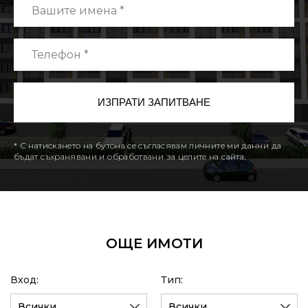
* С натискането на бутона се съгласявам личните ми данни да
бъдат съхранявани и обработвани за целите на сайта.
ОЩЕ ИМОТИ
Вход:
Тип:
Всички
Всички