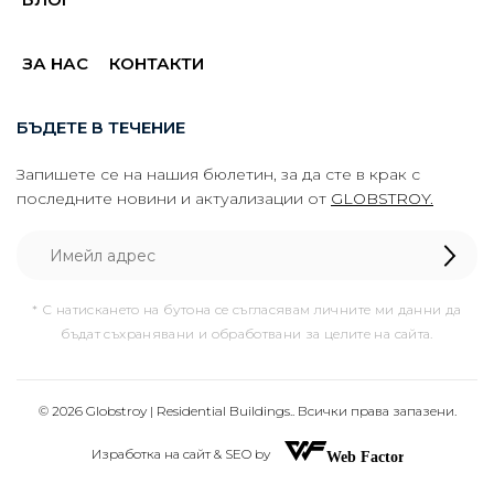
ЗА НАС
КОНТАКТИ
БЪДЕТЕ В ТЕЧЕНИЕ
Запишете се на нашия бюлетин, за да сте в крак с
последните новини и актуализации от
GLOBSTROY.
* С натискането на бутона се съгласявам личните ми данни да
бъдат съхранявани и обработвани за целите на сайта.
© 2026 Globstroy | Residential Buildings.. Всички права запазени.
Изработка на сайт & SEO by