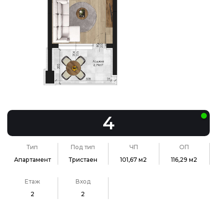
4
Тип
Под тип
ЧП
ОП
Апартамент
Тристаен
101,67 м2
116,29 м2
Етаж
Вход
2
2