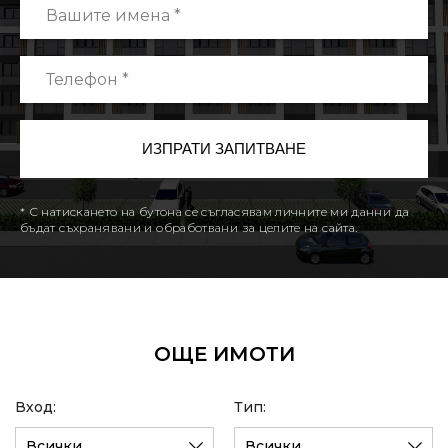
* С натискането на бутона се съгласявам личните ми данни да
бъдат съхранявани и обработвани за целите на сайта.
ОЩЕ ИМОТИ
Вход:
Тип:
Всички
Всички