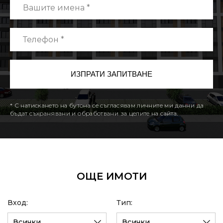
* С натискането на бутона се съгласявам личните ми данни да
бъдат съхранявани и обработвани за целите на сайта.
ОЩЕ ИМОТИ
Вход:
Тип:
Всички
Всички