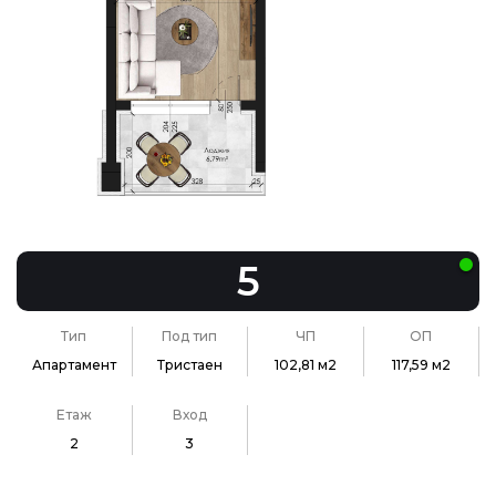
5
Тип
Под тип
ЧП
ОП
Апартамент
Тристаен
102,81 м2
117,59 м2
Етаж
Вход
2
3