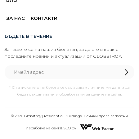
БЛОГ
ЗА НАС
КОНТАКТИ
БЪДЕТЕ В ТЕЧЕНИЕ
Запишете се на нашия бюлетин, за да сте в крак с
последните новини и актуализации от
GLOBSTROY.
* С натискането на бутона се съгласявам личните ми данни да
бъдат съхранявани и обработвани за целите на сайта.
© 2026 Globstroy | Residential Buildings.. Всички права запазени.
Изработка на сайт & SEO by