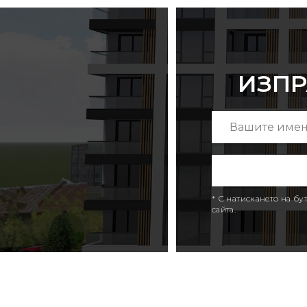
ИЗПР
* С натискането на б
сайта.