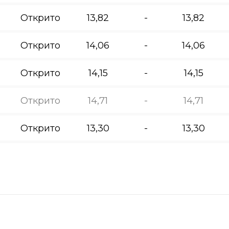
Открито
13,82
-
13,82
Открито
14,06
-
14,06
Открито
14,15
-
14,15
Открито
14,71
-
14,71
Открито
13,30
-
13,30