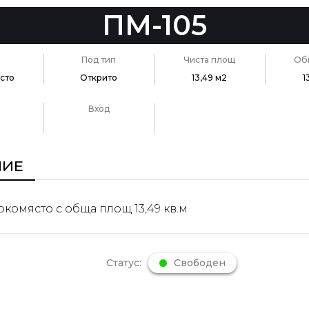
ПМ-105
Под тип
Чиста площ
Об
сто
Открито
13,49 м2
1
Вход
НИЕ
комясто с обща площ 13,49 кв.м
Статус:
Свободен