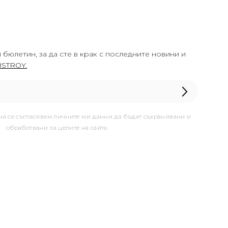
 бюлетин, за да сте в крак с последните новини и
STROY.
она се съгласявам личните ми данни да бъдат съхранявани и
обработвани за целите на сайта.