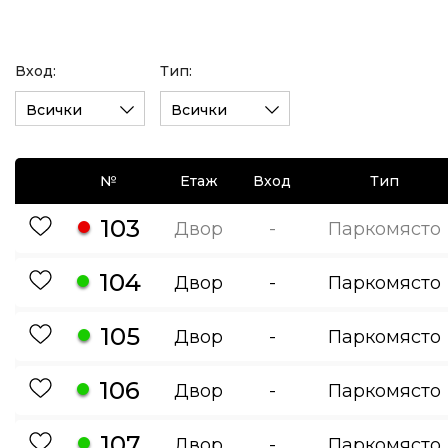
Вход:
Тип:
Всички
Всички
№
Етаж
Вход
Тип
103
Двор
-
Паркомясто
104
Двор
-
Паркомясто
105
Двор
-
Паркомясто
106
Двор
-
Паркомясто
107
Двор
-
Паркомясто