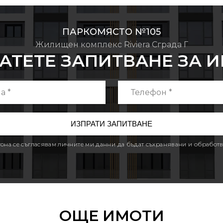
ПАРКОМЯСТО №105
Жилищен комплекс Riviera Сграда Г
АТЕТЕ ЗАПИТВАНЕ ЗА 
утона се съгласявам личните ми данни да бъдат съхранявани и обработв
ОЩЕ ИМОТИ