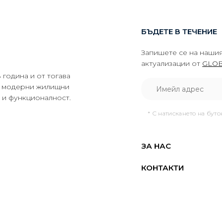
БЪДЕТЕ В ТЕЧЕНИЕ
Запишете се на нашия
актуализации от
GLOB
година и от тогава
да модерни жилищни
о и функционалност.
* С натискането на бут
ЗА НАС
КОНТАКТИ