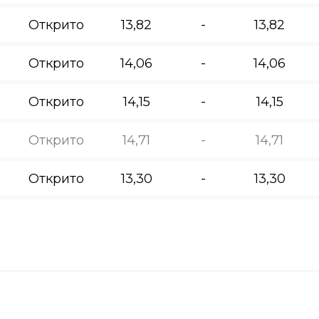
Открито
13,82
-
13,82
Открито
14,06
-
14,06
Открито
14,15
-
14,15
Открито
14,71
-
14,71
Открито
13,30
-
13,30