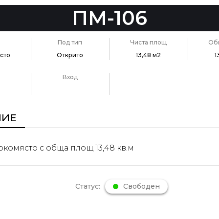
ПМ-106
Под тип
Чиста площ
Об
сто
Открито
13,48 м2
1
Вход
НИЕ
комясто с обща площ 13,48 кв.м
Статус:
Свободен