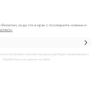
 бюлетин, за да сте в крак с последните новини и
STROY.
она се съгласявам личните ми данни да бъдат съхранявани и
обработвани за целите на сайта.