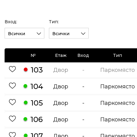
Вход:
Тип:
Всички
Всички
№
Етаж
Вход
Тип
103
Двор
-
Паркомясто
104
Двор
-
Паркомясто
105
Двор
-
Паркомясто
106
Двор
-
Паркомясто
107
Двор
-
Паркомясто