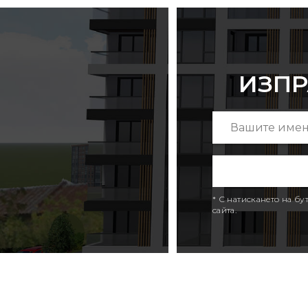
ИЗПР
* С натискането на б
сайта.