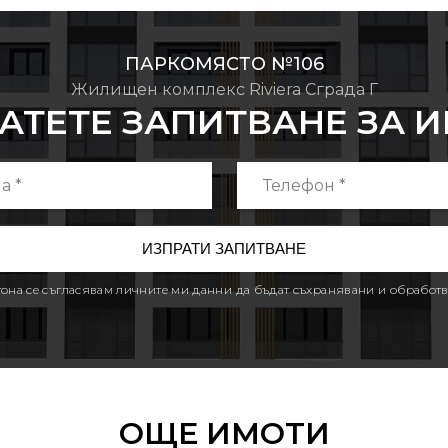
ПАРКОМЯСТО №106
Жилищен комплекс Riviera Сграда Г
АТЕТЕ ЗАПИТВАНЕ ЗА 
утона се съгласявам личните ми данни да бъдат съхранявани и обработв
ОЩЕ ИМОТИ