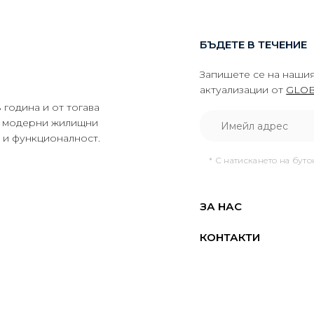
БЪДЕТЕ В ТЕЧЕНИЕ
Запишете се на нашия
актуализации от
GLOB
година и от тогава
да модерни жилищни
о и функционалност.
* С натискането на бут
ЗА НАС
КОНТАКТИ