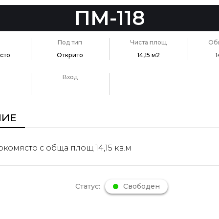
ПМ-118
Под тип
Чиста площ
Об
сто
Открито
14,15 м2
1
Вход
НИЕ
комясто с обща площ 14,15 кв.м
Статус:
Свободен