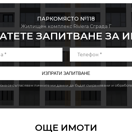
ПАРКОМЯСТО №118
Жилищен комплекс Riviera Сграда Г
АТЕТЕ ЗАПИТВАНЕ ЗА 
утона се съгласявам личните ми данни да бъдат съхранявани и обработв
ОЩЕ ИМОТИ