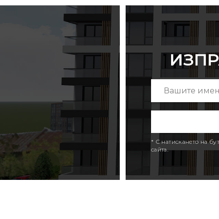
ИЗПР
* С натискането на б
сайта.