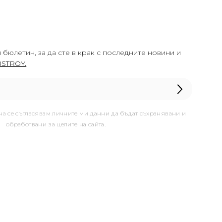
 бюлетин, за да сте в крак с последните новини и
STROY.
она се съгласявам личните ми данни да бъдат съхранявани и
обработвани за целите на сайта.