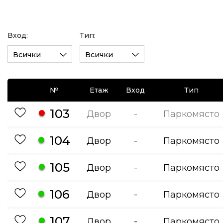
Вход:
Тип:
Всички
Всички
№
Етаж
Вход
Тип
103
Двор
-
Паркомясто
104
Двор
-
Паркомясто
105
Двор
-
Паркомясто
106
Двор
-
Паркомясто
107
Двор
-
Паркомясто