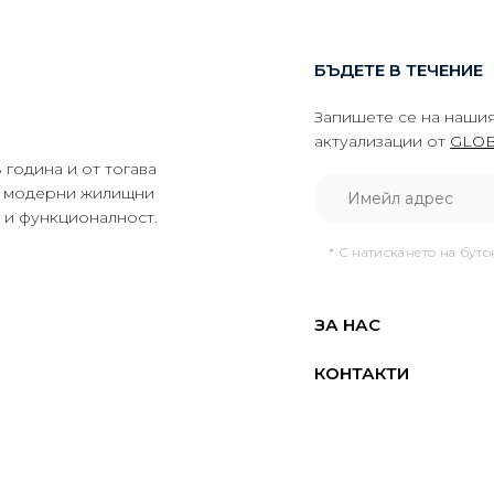
БЪДЕТЕ В ТЕЧЕНИЕ
Запишете се на нашия
актуализации от
GLOB
година и от тогава
да модерни жилищни
о и функционалност.
* С натискането на бут
ЗА НАС
КОНТАКТИ