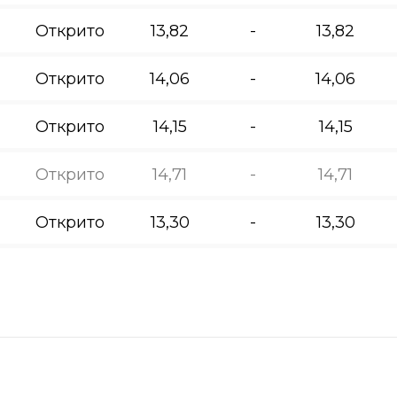
Открито
13,82
-
13,82
Открито
14,06
-
14,06
Открито
14,15
-
14,15
Открито
14,71
-
14,71
Открито
13,30
-
13,30