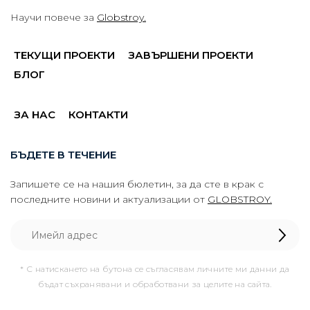
Научи повече за
Globstroy.
ТЕКУЩИ ПРОЕКТИ
ЗАВЪРШЕНИ ПРОЕКТИ
БЛОГ
ЗА НАС
КОНТАКТИ
БЪДЕТЕ В ТЕЧЕНИЕ
Запишете се на нашия бюлетин, за да сте в крак с
последните новини и актуализации от
GLOBSTROY.
* С натискането на бутона се съгласявам личните ми данни да
бъдат съхранявани и обработвани за целите на сайта.