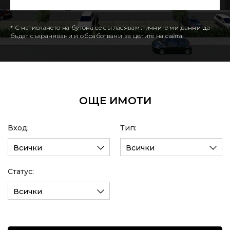
* С натискането на бутона се съгласявам личните ми данни да
бъдат съхранявани и обработвани за целите на сайта.
ОЩЕ ИМОТИ
Вход:
Тип:
Всички
Всички
Статус:
Всички