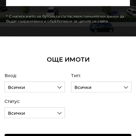
* С натискането на бутона се съгласявам личните ми данни да
бъдат съхранявани и обработвани за целите на сайта.
ОЩЕ ИМОТИ
Вход:
Тип:
Всички
Всички
Статус:
Всички