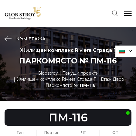
КЪМ ЕТАЖА
Жилищен комплекс Riviera Сграда Г
ПАРКОМЯСТО № ПМ-116
Globstroy
Текущи проекти
Жилищен комплекс Riviera Сграда Г
Етаж Двор
Паркомясто
№ ПМ-116
ПМ-116
Тип
Под тип
ЧП
ОП