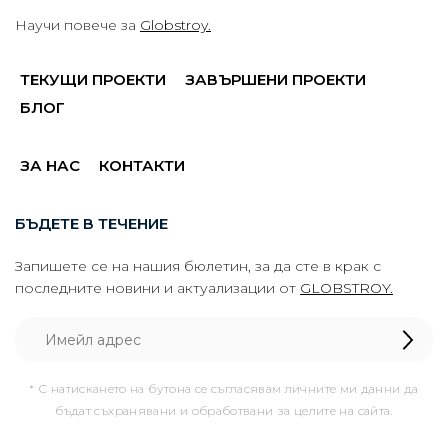
Научи повече за
Globstroy.
ТЕКУЩИ ПРОЕКТИ
ЗАВЪРШЕНИ ПРОЕКТИ
БЛОГ
ЗА НАС
КОНТАКТИ
БЪДЕТЕ В ТЕЧЕНИЕ
Запишете се на нашия бюлетин, за да сте в крак с
последните новини и актуализации от
GLOBSTROY.
* С натискането на бутона се съгласявам личните ми данни да
бъдат съхранявани и обработвани за целите на сайта.