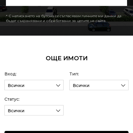
* С натискането на бутона се съгласявам личните ми данни да
бъдат съхранявани и обработвани за целите на сайта.
ОЩЕ ИМОТИ
Вход:
Тип:
Всички
Всички
Статус:
Всички