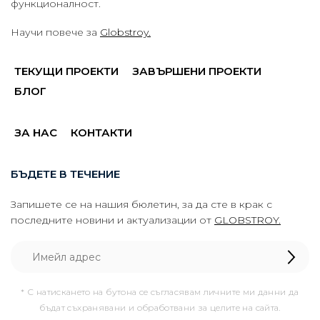
функционалност.
Научи повече за
Globstroy.
ТЕКУЩИ ПРОЕКТИ
ЗАВЪРШЕНИ ПРОЕКТИ
БЛОГ
ЗА НАС
КОНТАКТИ
БЪДЕТЕ В ТЕЧЕНИЕ
Запишете се на нашия бюлетин, за да сте в крак с
последните новини и актуализации от
GLOBSTROY.
* С натискането на бутона се съгласявам личните ми данни да
бъдат съхранявани и обработвани за целите на сайта.