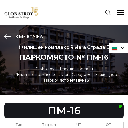
КЪМ ЕТАЖА
Жилищен комплекс Riviera Сграда Б
ПАРКОМЯСТО № ПМ-16
Globstroy
Текущи проекти
Жилищен комплекс Riviera Сграда Б
Етаж Двор
Паркомясто
№ ПМ-16
ПМ-16
Тип
Под тип
ЧП
ОП