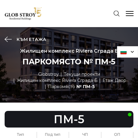
КЪМ ЕТАЖА
Жилищен комплекс Riviera Сграда Б
ПАРКОМЯСТО № ПМ-5
Globstroy
Текущи проекти
Жилищен комплекс Riviera Сграда Б
Етаж Двор
Паркомясто
№ ПМ-5
ПМ-5
Тип
Под тип
ЧП
ОП