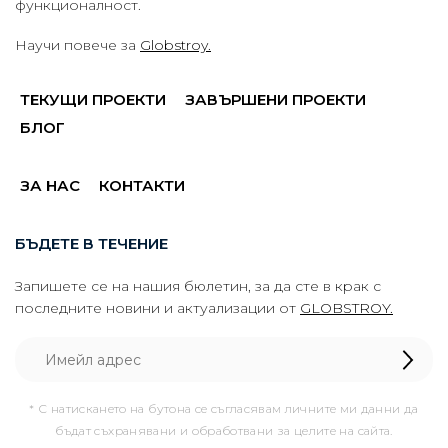
функционалност.
Научи повече за
Globstroy.
ТЕКУЩИ ПРОЕКТИ
ЗАВЪРШЕНИ ПРОЕКТИ
БЛОГ
ЗА НАС
КОНТАКТИ
БЪДЕТЕ В ТЕЧЕНИЕ
Запишете се на нашия бюлетин, за да сте в крак с
последните новини и актуализации от
GLOBSTROY.
* С натискането на бутона се съгласявам личните ми данни да
бъдат съхранявани и обработвани за целите на сайта.