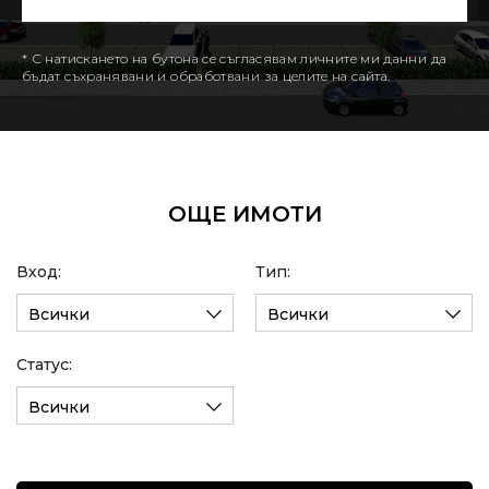
* С натискането на бутона се съгласявам личните ми данни да
бъдат съхранявани и обработвани за целите на сайта.
ОЩЕ ИМОТИ
Вход:
Тип:
Всички
Всички
Статус:
Всички