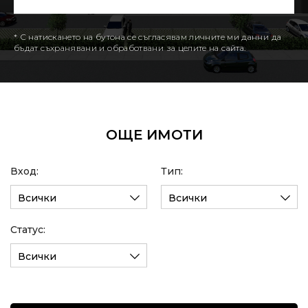
* С натискането на бутона се съгласявам личните ми данни да
бъдат съхранявани и обработвани за целите на сайта.
ОЩЕ ИМОТИ
Вход:
Тип:
Всички
Всички
Статус:
Всички