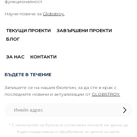
функционалност.
Научи повече за
Globstroy.
ТЕКУЩИ ПРОЕКТИ
ЗАВЪРШЕНИ ПРОЕКТИ
БЛОГ
ЗА НАС
КОНТАКТИ
БЪДЕТЕ В ТЕЧЕНИЕ
Запишете се на нашия бюлетин, за да сте в крак с
последните новини и актуализации от
GLOBSTROY.
* С натискането на бутона се съгласявам личните ми данни да
бъдат съхранявани и обработвани за целите на сайта.