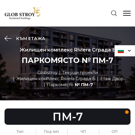
КЪМ ЕТАЖА
Жилищен комплекс Riviera Сграда Б
ПАРКОМЯСТО № ПМ-7
Globstroy
Текущи проекти
Жилищен комплекс Riviera Сграда Б
Етаж Двор
Паркомясто
№ ПМ-7
ПМ-7
Тип
Под тип
ЧП
ОП