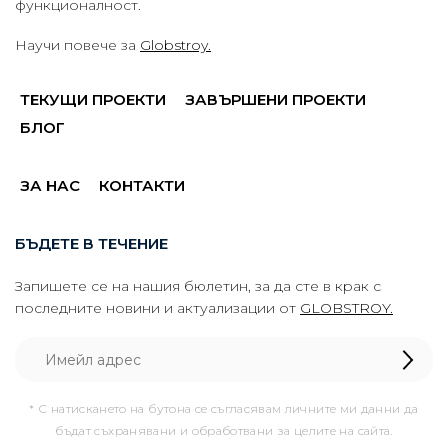
функционалност.
Научи повече за
Globstroy.
ТЕКУЩИ ПРОЕКТИ
ЗАВЪРШЕНИ ПРОЕКТИ
БЛОГ
ЗА НАС
КОНТАКТИ
БЪДЕТЕ В ТЕЧЕНИЕ
Запишете се на нашия бюлетин, за да сте в крак с
последните новини и актуализации от
GLOBSTROY.
* С натискането на бутона се съгласявам личните ми данни да
бъдат съхранявани и обработвани за целите на сайта.