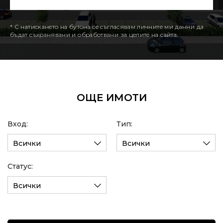
* С натискането на бутона се съгласявам личните ми данни да
бъдат съхранявани и обработвани за целите на сайта.
ОЩЕ ИМОТИ
Вход:
Тип:
Всички
Всички
Статус:
Всички