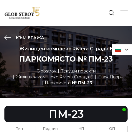
КЪМ ЕТАЖА
Жилищен комплекс Riviera Сграда Б
ПАРКОМЯСТО № ПМ-23
Globstroy
Текущи проекти
Жилищен комплекс Riviera Сграда Б
Етаж Двор
Паркомясто
№ ПМ-23
ПМ-23
Тип
Под тип
ЧП
ОП