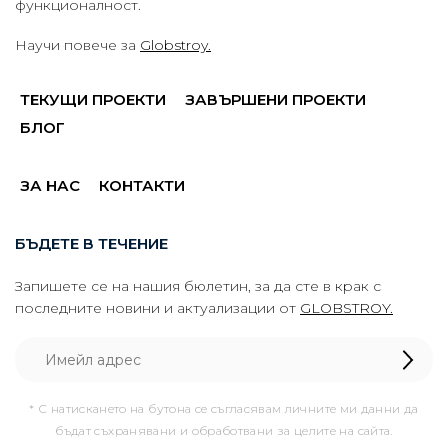
функционалност.
Научи повече за
Globstroy.
ТЕКУЩИ ПРОЕКТИ
ЗАВЪРШЕНИ ПРОЕКТИ
БЛОГ
ЗА НАС
КОНТАКТИ
БЪДЕТЕ В ТЕЧЕНИЕ
Запишете се на нашия бюлетин, за да сте в крак с
последните новини и актуализации от
GLOBSTROY.
* С натискането на бутона се съгласявам личните ми данни да
бъдат съхранявани и обработвани за целите на сайта.