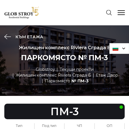
КЪМ ЕТАЖА
Жилищен комплекс Riviera Сграда Б
ПАРКОМЯСТО № ПМ-3
Globstroy
Текущи проекти
Жилищен комплекс Riviera Сграда Б
Етаж Двор
Паркомясто
№ ПМ-3
ПМ-3
Тип
Под тип
ЧП
ОП