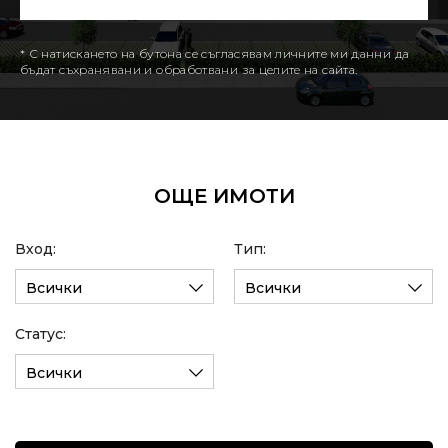
* С натискането на бутона се съгласявам личните ми данни да
бъдат съхранявани и обработвани за целите на сайта.
ОЩЕ ИМОТИ
Вход:
Тип:
Всички
Всички
Статус:
Всички