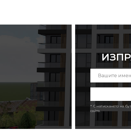
ИЗПР
* С натискането на б
сайта.