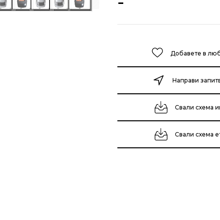
-
Добавете в лю
Направи запит
Свали схема и
Свали схема 