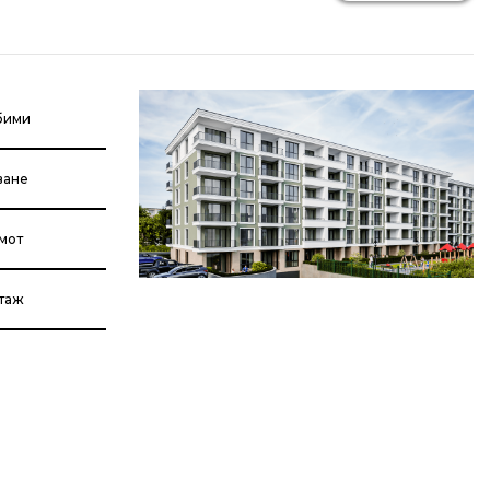
бими
ване
мот
етаж