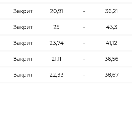
Закрит
20,91
-
36,21
Закрит
25
-
43,3
Закрит
23,74
-
41,12
Закрит
21,11
-
36,56
Закрит
22,33
-
38,67