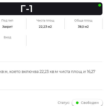
Г-1
Под тип
Чиста площ
Обща площ
Закрит
22,23 м2
38,5 м2
Вход
в.м, което включва 22,23 кв.м чиста площ и 16,27
Статус:
Свободен